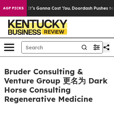
nt Sizes. It’s Gonna Cost You.
Doordash Pushes to End
AGP PICKS
Bruder Consulting &
Venture Group 更名为 Dark
Horse Consulting
Regenerative Medicine