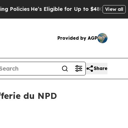
es
He’s Eligible for Up to $480,000 After Being 
View all
Provided by AGP
Share
fferie du NPD