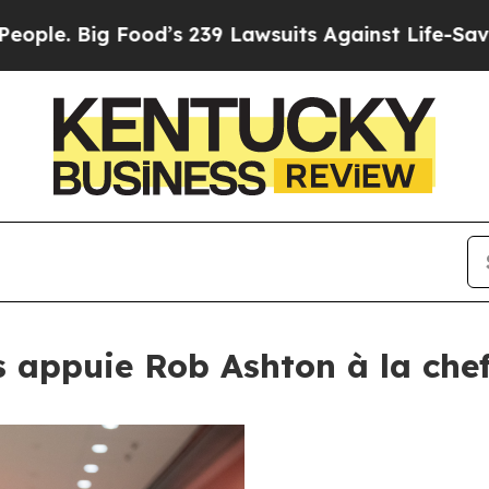
ig Food’s 239 Lawsuits Against Life-Saving Polici
s appuie Rob Ashton à la che