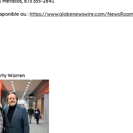
 Métallos, 873 355-2841
ponible au :
https://www.globenewswire.com/NewsRoom
rty Warren